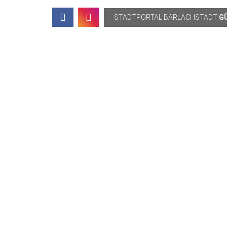
Topbar
STADTPORTAL
BARLACHSTADT
G