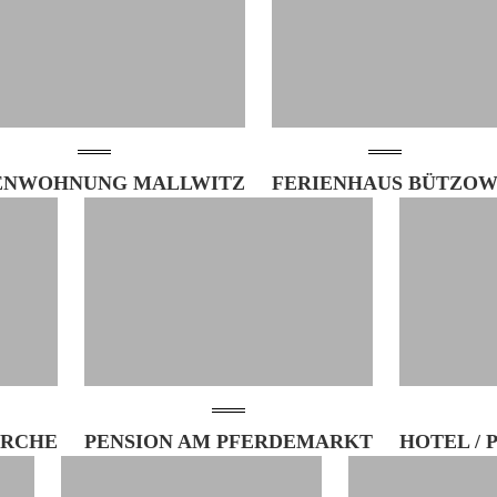
ENWOHNUNG MALLWITZ
FERIENHAUS BÜTZO
IRCHE
PENSION AM PFERDEMARKT
HOTEL / 