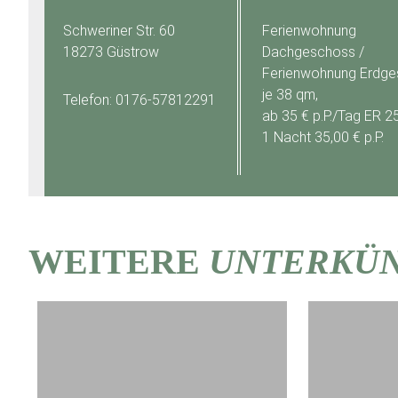
Schweriner Str. 60
Ferienwohnung
18273 Güstrow
Dachgeschoss /
Ferienwohnung Erdg
je 38 qm,
Telefon: 0176-57812291
ab 35 € p.P./Tag ER 25
1 Nacht 35,00 € p.P.
WEITERE
UNTERKÜ