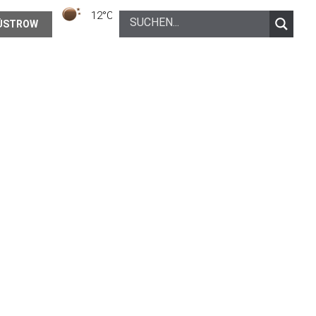
12°C
Klarer Himmel
ÜSTROW