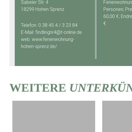
Sabeler Str. 4
Ferienwohnung
18299 Hohen Sprenz
Personen; Pre
60,00 €; Endre
€
Telefon: 0 38 45 4 / 3 23 84
E-Mail: findlingnr4@t-online.de
web: www.ferienwohnung-
hohen-sprenz.de/
WEITERE
UNTERKÜ