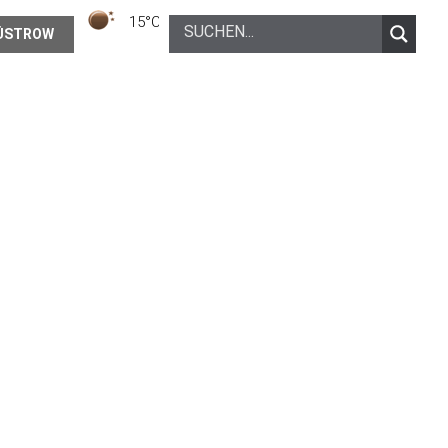
15°C
Klarer Himmel
ÜSTROW