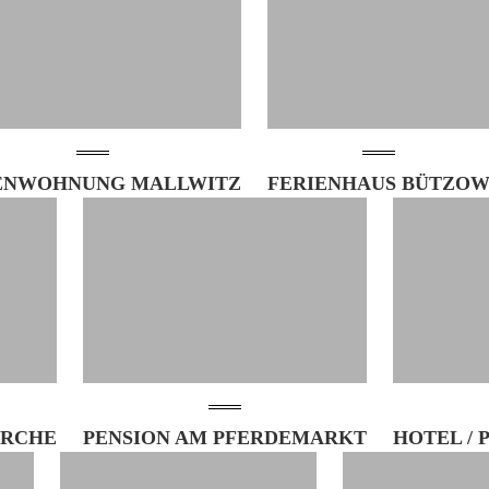
ENWOHNUNG MALLWITZ
FERIENHAUS BÜTZO
IRCHE
PENSION AM PFERDEMARKT
HOTEL / 