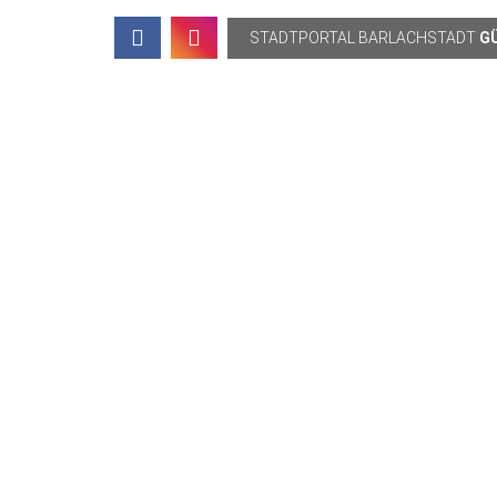
Topbar
STADTPORTAL
BARLACHSTADT
G