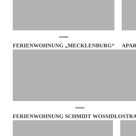
FERIENWOHNUNG „MECKLENBURG“
APA
FERIENWOHNUNG SCHMIDT WOSSIDLOSTRAS