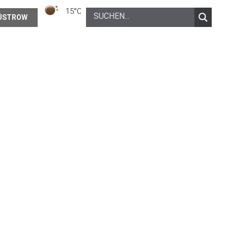
15°C
Klarer Himmel
ÜSTROW