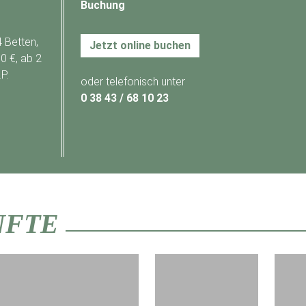
Buchung
 Betten,
Jetzt online buchen
0 €, ab 2
P.
oder telefonisch unter
0 38 43 / 68 10 23
NFTE