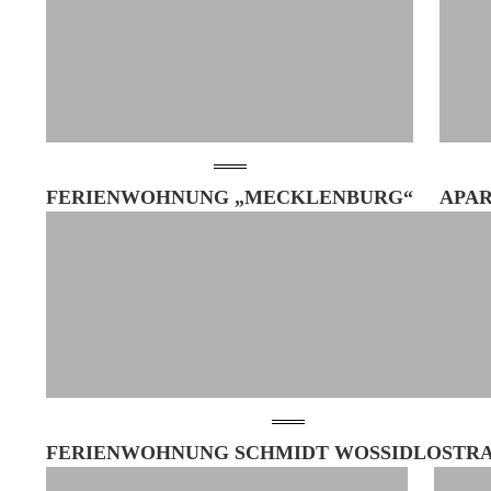
FERIENWOHNUNG „MECKLENBURG“
APA
FERIENWOHNUNG SCHMIDT WOSSIDLOSTRAS