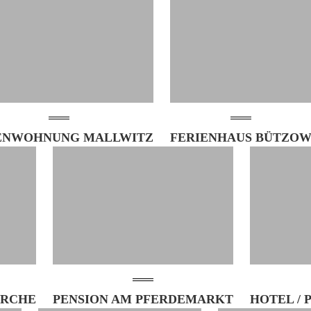
ENWOHNUNG MALLWITZ
FERIENHAUS BÜTZO
IRCHE
PENSION AM PFERDEMARKT
HOTEL / 