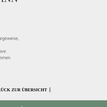
iegewiese,
ive.
ommen.
ÜCK ZUR ÜBERSICHT