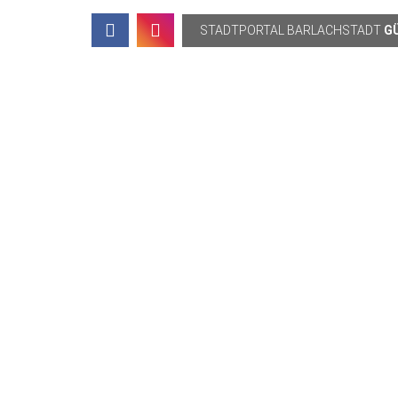
Topbar
STADTPORTAL
BARLACHSTADT
G