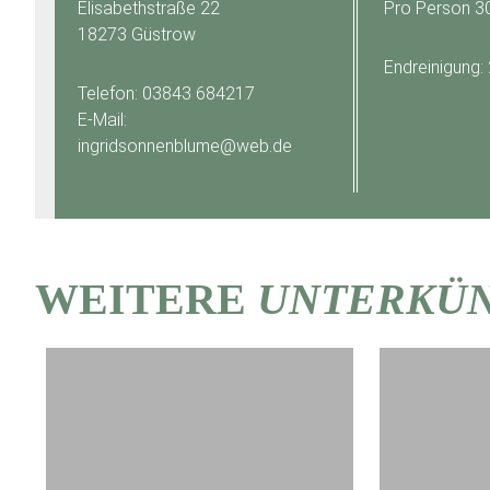
Elisabethstraße 22
Pro Person 3
18273 Güstrow
Endreinigung:
Telefon: 03843 684217
E-Mail:
ingridsonnenblume@web.de
WEITERE
UNTERKÜ