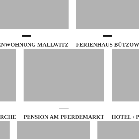
ENWOHNUNG MALLWITZ
FERIENHAUS BÜTZO
IRCHE
PENSION AM PFERDEMARKT
HOTEL / 