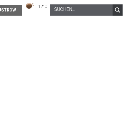
12°C
Klarer Himmel
ÜSTROW