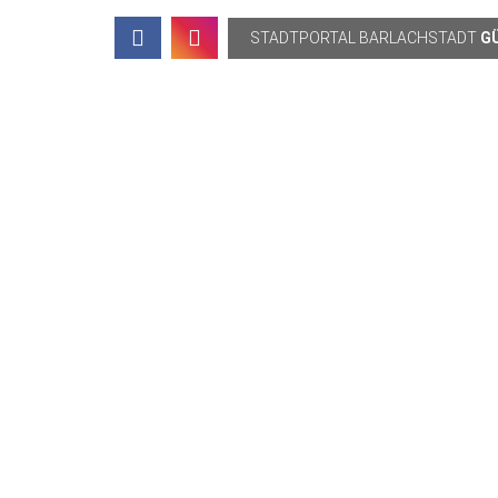
Topbar
STADTPORTAL
BARLACHSTADT
G