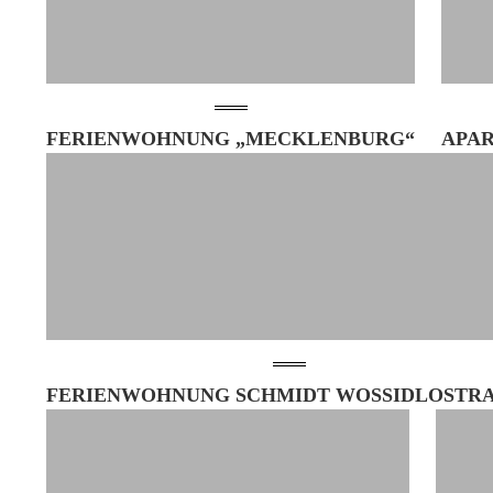
FERIENWOHNUNG „MECKLENBURG“
APA
FERIENWOHNUNG SCHMIDT WOSSIDLOSTRAS