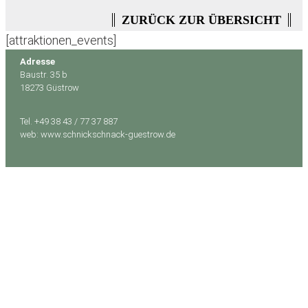
ZURÜCK ZUR ÜBERSICHT
[attraktionen_events]
Adresse
Baustr. 35 b
18273 Güstrow
Tel. +49 38 43 / 77 37 887
web: www.schnickschnack-guestrow.de