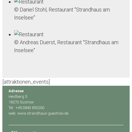
© Daniel Stohl, Restaurant "Strandhaus am
Inselsee"
© Andreas Duerst, Restaurant "Strandhaus am
Inselsee"
[attraktionen_events]
Adresse
Heidberg 5
18273 Güstrow
Tel.: +49 3843 850200
web: www.strandhaus-guestrow.de