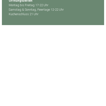
Öffnungszeiten
Montag bis Freitag 17-22 Uhr
Samstag & Sonntag, Feiertage 12-22 Uhr
Küchenschluss 21 Uhr