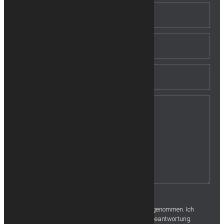
Ich habe die
Datenschutzerklärung
zur Kenntnis genommen. Ich
stimme zu, dass meine Angaben und Daten zur Beantwortung