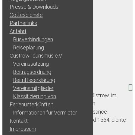
Presse & Downloads
Gottesdienste
Partnerlinks
Anfahrt
Busverbindungen
Reiseplanung
GüstrowTourismus e.V.
Vereinssatzung
Beitragsordnung
Beitrittsserklärung
Schloss
Vereinsmitglieder
Das Schloss Güstrow, im
Klassifizierung von
Herzen Mecklenburgs gelegen, ist ein
Ferienunterkünften
beeindruckendes Beispiel der Renaissance-
Informationen für Vermieter
Architektur. Erbaut zwischen 1558 und 1564, diente
Kontakt
es […]
Impressum