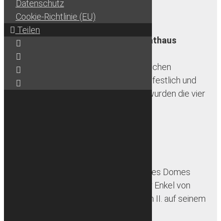
Datenschutz
mehr erfahren
Cookie-Richtlinie (EU)
Teilen
Güstrower Rathaus
Keines der
mecklenburgischen
Rathäuser des Klassizismus wirkt so festlich und
einladend wie das in Güstrow. 1798 wurden die vier
vorhandenen […]
mehr erfahren
Dom
Mit dem Bau des Domes
wurde 1226 begonnen, nachdem der Enkel von
Heinrich dem Löwen, Heinrich Borwin II. auf seinem
[…]