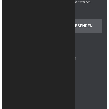
meiner Anfrage elektronisch erhoben und gespeichert werden.
Öffnungszeiten Sommer:
1. April - 31. Oktober
Montag bis Freitag: 10.00 – 17.00 Uhr
Samstag und Sonntag: 10.00 – 16.00 Uhr
Öffnungszeiten Winter:
1. November – 31. März
Montag bis Freitag: 10.00 – 17.00 Uhr
Samstag: 10.00 – 16.00 Uhr
An allen Feiertagen: 10.00 – 16.00 Uhr