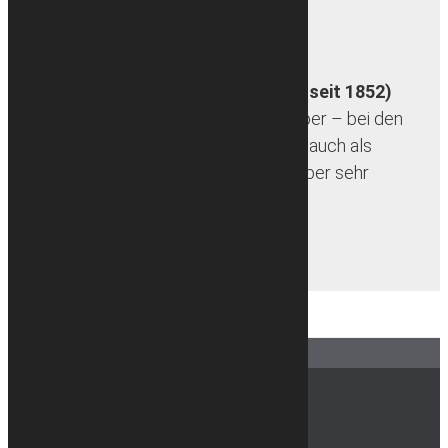
mehr erfahren
Café Küpper (seit 1852)
Das Café Küpper – bei den
Einheimischen auch als
Scheidungscafé bekannt – ist klein aber sehr
gemütlich und liegt zwischen […]
mehr erfahren
Footer
SOFORTKONTAKT