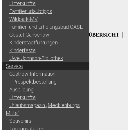
Unterkünfte
Familienurlaubtipps
Wildpark-MV
Familien-und Erholungsbad OASE
Gestüt Ganschow
ZURÜCK ZUR ÜBERSICHT
Kinderstadtführungen
Kinderfeste
Uwe Johnson-Bibliothek
Service
Güstrow-Information
Prospektbestellung
Ausbildung
Unterkünfte
Urlaubsmagazin „Mecklenburgs
Mitte“
Souvenirs
Tagungsstätten