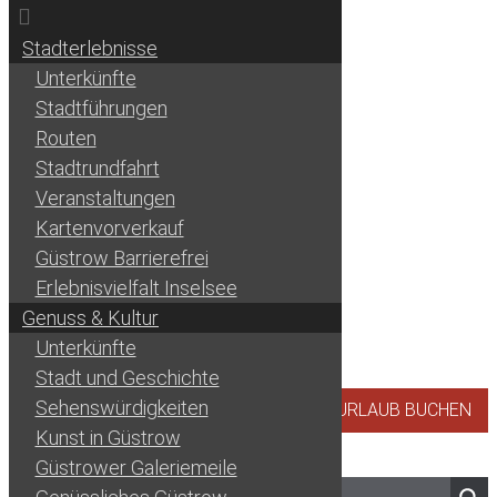
Skip
Skip
Skip
Stadterlebnisse
to
to
to
Unterkünfte
Tourismusportal
Urlaub
primary
main
footer
Stadtführungen
Barlachstadt
zwischen
Güstrow
navigation
content
Routen
Ostsee
Stadtrundfahrt
und
Veranstaltungen
Seenplatte
Kartenvorverkauf
Güstrow Barrierefrei
Erlebnisvielfalt Inselsee
Genuss & Kultur
Unterkünfte
Stadt und Geschichte
Sehenswürdigkeiten
JETZT URLAUB BUCHEN
Kunst in Güstrow
Topbar
Güstrower Galeriemeile