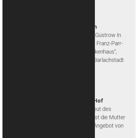
mehr erfahren
Stadtmuseum
Stadtmuseum Güstrow In
einem klassizistischen Zweckbau am Franz-Parr-
Platz 10, dem einstigen „Schlosskrankenhaus“,
befindet sich das Stadtmuseum der Barlachstadt
Güstrow, das […]
mehr erfahren
Weinhaus im Hof
„Der Wein erfreut des
Menschen Herz, und die Freudigkeit ist die Mutter
aller Tugenden.“ J.W. von Goethe Im Angebot von
[…]