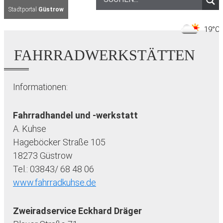
Stadtportal
Güstrow
1
FAHRRADWERKSTÄTTEN
Informationen:
Fahrradhandel und -werkstatt
A. Kuhse
Hageböcker Straße 105
18273 Güstrow
Tel.: 03843/ 68 48 06
www.fahrradkuhse.de
Zweiradservice Eckhard Dräger