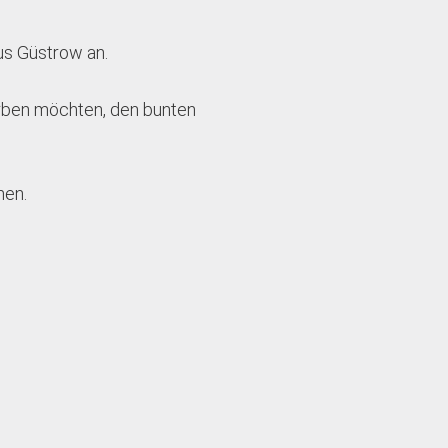
us Güstrow an.
erben möchten, den bunten
men.