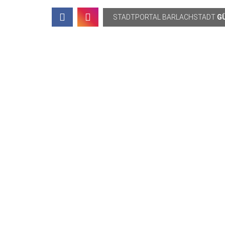
Topbar
STADTPORTAL
BARLACHSTADT
G