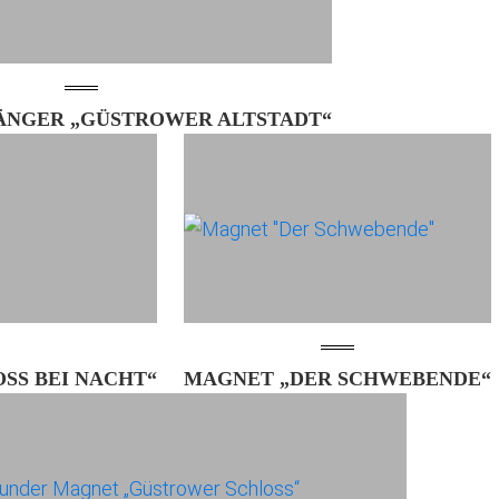
ÄNGER „GÜSTROWER ALTSTADT“
SS BEI NACHT“
MAGNET „DER SCHWEBENDE“