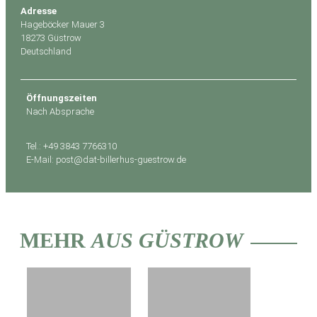
Adresse
Hageböcker Mauer 3
18273 Güstrow
Deutschland
Öffnungszeiten
Nach Absprache
Tel.: +49 3843 7766310
E-Mail: post@dat-billerhus-guestrow.de
MEHR
AUS GÜSTROW