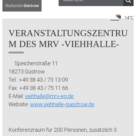
Stadtportal
Güstrow
1
VERANSTALTUNGSZENTRU
M DES MRV -VIEHHALLE-
Speicherstraße 11
18273 Güstrow
Tel.: +49 38 43 / 75 13 09
Fax: +49 38 43 / 75 11 66
E-Mail:
viehhalle@mrv-eg.de
Website:
www.viehhalle-guestrow.de
Konferenzraum für 200 Personen, zusätzlich 3