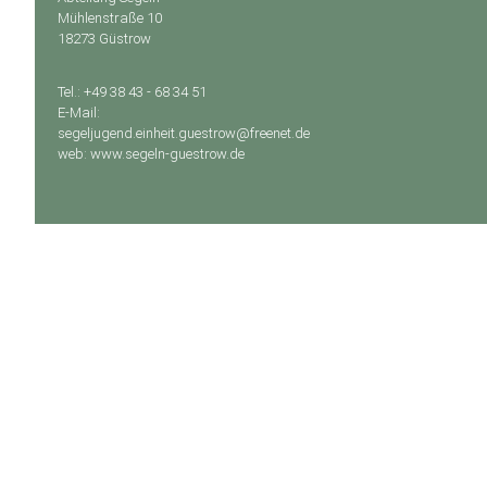
Mühlenstraße 10
18273 Güstrow
Tel.: +49 38 43 - 68 34 51
E-Mail:
segeljugend.einheit.guestrow@freenet.de
web: www.segeln-guestrow.de