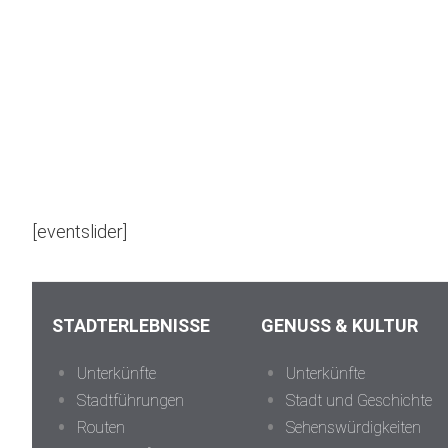
[eventslider]
Footer
STADTERLEBNISSE
GENUSS & KULTUR
Unterkünfte
Unterkünfte
Stadtführungen
Stadt und Geschichte
Routen
Sehenswürdigkeiten