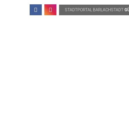
Topbar
STADTPORTAL
BARLACHSTADT
G