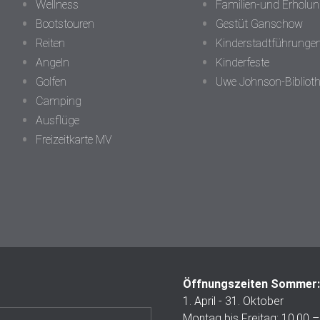
Wellness
Familien-und Erhol
Bootstouren
Gestüt Ganschow
Reiten
Kinderstadtführunge
Angeln
Kinderfeste
Golfen
Uwe Johnson-Bibliot
Camping
Ausflüge
Freizeitkarte MV
Öffnungszeiten Sommer
1. April - 31. Oktober
Montag bis Freitag: 10.00 –