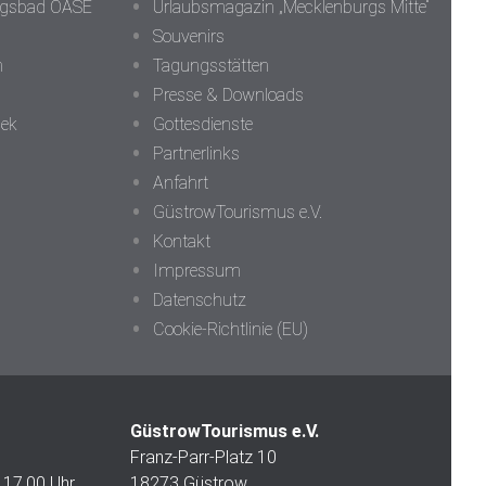
ungsbad OASE
Urlaubsmagazin „Mecklenburgs Mitte“
Souvenirs
n
Tagungsstätten
Presse & Downloads
hek
Gottesdienste
Partnerlinks
Anfahrt
GüstrowTourismus e.V.
Kontakt
Impressum
Datenschutz
Cookie-Richtlinie (EU)
:
GüstrowTourismus e.V.
Franz-Parr-Platz 10
 17.00 Uhr
18273 Güstrow