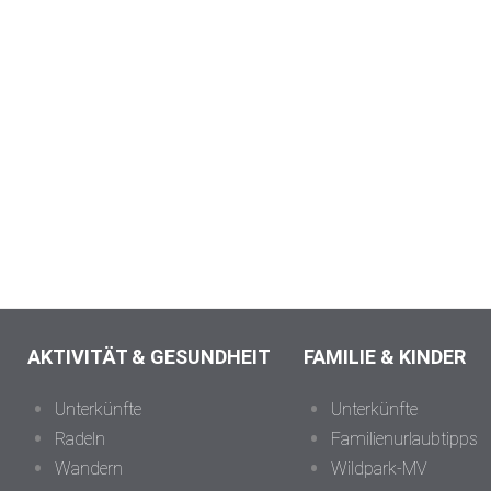
AKTIVITÄT & GESUNDHEIT
FAMILIE & KINDER
Unterkünfte
Unterkünfte
Radeln
Familienurlaubtipps
Wandern
Wildpark-MV