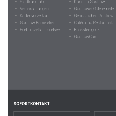
Stadtrundfahrt
Kunst in Güstrow
Veranstaltungen
Güstrower Galeriemeile
Kartenvorverkauf
Genüssliches Güstrow
Güstrow Barrierefrei
Cafés und Restaurants
Erlebnisvielfalt Inselsee
Backsteingotik
GüstrowCard
SOFORTKONTAKT